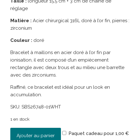
Taille :
longueur 15,5 cm + 3 cm de chaîne de
réglage
Matière :
Acier chirurgical 316L doré à l’or fin, pierres :
zirconium
Couleur :
doré
Bracelet à maillons en acier doré à l’or fin par
ionisation, il est composé d’un empiècement
rectangle avec deux trous et au milieu une barrette
avec des zirconiums.
Raffiné, ce bracelet est idéal pour un look en
accumulation.
SKU:
SBS26748-01WHT
1 en stock
Paquet cadeau pour
1,00
€
Ajouter au panier