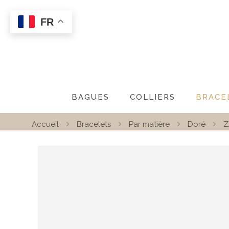
FR
BAGUES
COLLIERS
BRACE
Accueil
Bracelets
Par matière
Doré
Z