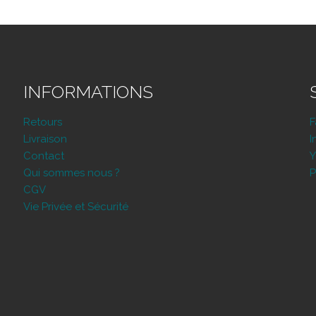
INFORMATIONS
Retours
Livraison
I
Contact
Y
Qui sommes nous ?
P
CGV
Vie Privée et Sécurité