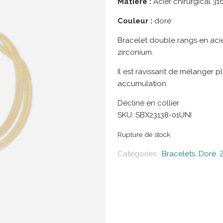
Matière :
Acier chirurgical 316L
Couleur :
doré
Bracelet double rangs en acier 
zirconium.
Il est ravissant de mélanger 
accumulation.
Décliné en collier
SKU:
SBX23138-01UNI
Rupture de stock
Catégories :
Bracelets
,
Doré
,