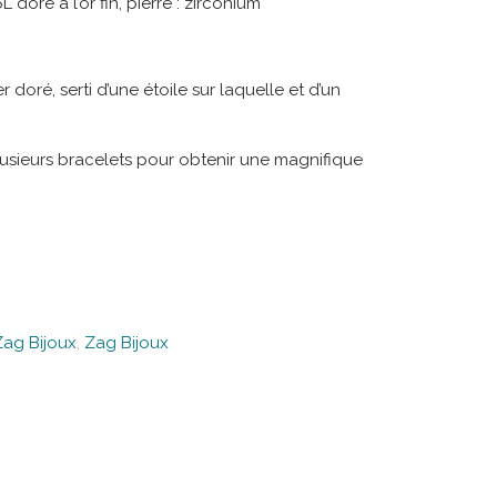
 doré à l’or fin, pierre : zirconium
doré, serti d’une étoile sur laquelle et d’un
plusieurs bracelets pour obtenir une magnifique
Zag Bijoux
,
Zag Bijoux