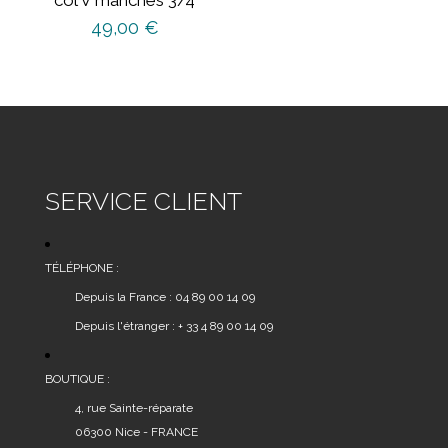
49,00
€
Ce
produit
a
plusieurs
variations.
Les
SERVICE CLIENT
options
peuvent
être
TÉLÉPHONE :
choisies
Depuis la France : 04 89 00 14 09
sur
Depuis l'étranger : + 33 4 89 00 14 09
la
page
du
BOUTIQUE :
produit
4, rue Sainte-réparate
06300 Nice - FRANCE