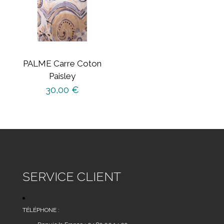
options
peuvent
être
choisies
sur
PALME Carre Coton
la
Paisley
page
30,00
€
du
produit
SERVICE CLIENT
TÉLÉPHONE :