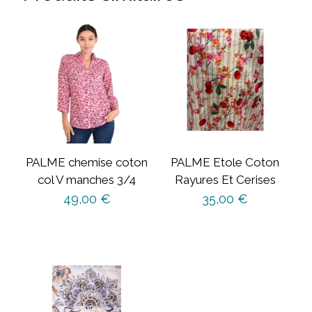
PALME chemise coton
PALME Etole Coton
col V manches 3/4
Rayures Et Cerises
49,00
€
35,00
€
Ce
produit
a
plusieurs
variations.
Les