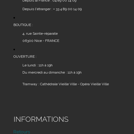
Depuis la France : 04 89 00 14 09
Depuis l'étranger : + 33 4 89 00 14 09
BOUTIQUE :
4, rue Sainte-réparate
06300 Nice - FRANCE
OUVERTURE :
Le lundi : 11h à 19h
Du mercredi au dimanche : 11h à 19h
Tramway : Cathédrale Vieille Ville - Opéra Vieille Ville
INFORMATIONS
Retours