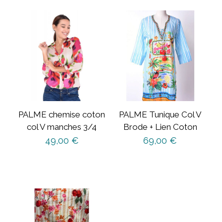
PALME chemise coton
PALME Tunique Col V
col V manches 3/4
Brode + Lien Coton
49,00
€
69,00
€
Ce
Ce
produit
produit
a
a
plusieurs
plusieurs
variations.
variations.
Les
Les