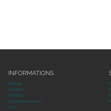
INFORMATIONS
Retours
Livraison
I
Contact
Y
Qui sommes nous ?
P
CGV