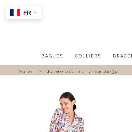
FR
BAGUES
COLLIERS
BRACE
Accueil
chemise-coton-col–v–manche-34