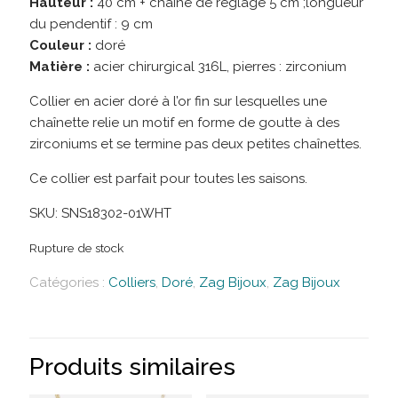
Hauteur :
40 cm + chaîne de réglage 5 cm ;longueur
du pendentif : 9 cm
Couleur :
doré
Matière :
acier chirurgical 316L, pierres : zirconium
Collier en acier doré à l’or fin sur lesquelles une
chaînette relie un motif en forme de goutte à des
zirconiums et se termine pas deux petites chaînettes.
Ce collier est parfait pour toutes les saisons.
SKU:
SNS18302-01WHT
Rupture de stock
Catégories :
Colliers
,
Doré
,
Zag Bijoux
,
Zag Bijoux
Produits similaires