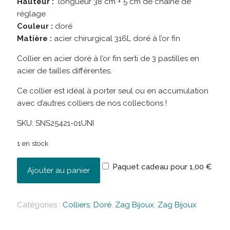
Hauteur :
longueur 38 cm + 5 cm de chaîne de
réglage
Couleur :
doré
Matière :
acier chirurgical 316L doré à l’or fin
Collier en acier doré à l’or fin serti de 3 pastilles en
acier de tailles différentes.
Ce collier est idéal à porter seul ou en accumulation
avec d’autres colliers de nos collections !
SKU:
SNS25421-01UNI
1 en stock
Paquet cadeau pour
1,00
€
Ajouter au panier
Catégories :
Colliers
,
Doré
,
Zag Bijoux
,
Zag Bijoux