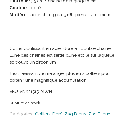
Hauteur :
35 cm + chaîne de réglage 8 cm
Couleur :
doré
Matière :
acier chirurgical 316L, pierre : zirconium
Collier coulissant en acier doré en double chaîne.
L’une des chaînes est sertie d’une étoile sur laquelle
se trouve un zirconium.
Il est ravissant de mélanger plusieurs colliers pour
obtenir une magnifique accumulation.
SKU:
SNX21515-01WHT
Rupture de stock
Catégories :
Colliers
,
Doré
,
Zag Bijoux
,
Zag Bijoux