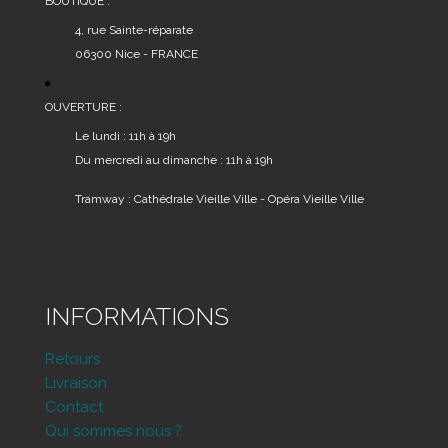
BOUTIQUE :
4, rue Sainte-réparate
06300 Nice - FRANCE
OUVERTURE :
Le lundi : 11h à 19h
Du mercredi au dimanche : 11h à 19h
Tramway : Cathédrale Vieille Ville - Opéra Vieille Ville
INFORMATIONS
Retours
Livraison
Contact
Qui sommes nous ?