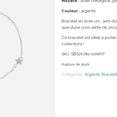
Matière :
Acier chirurgical 31
Couleur :
argenté
Bracelet en acier uni , serti d
que d’une croix sertie de zirc
Ce bracelet est idéal à porte
collections !
SKU:
SBS26780-00WHT
Rupture de stock
Catégories :
Argenté
,
Bracele