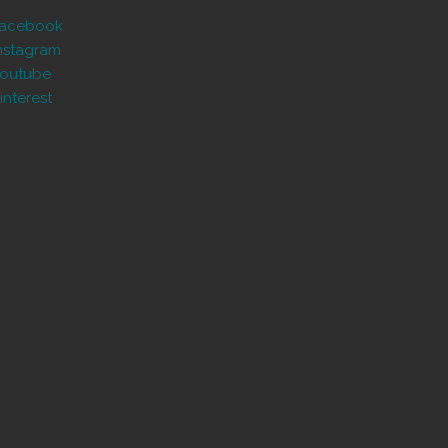
Facebook
nstagram
outube
interest