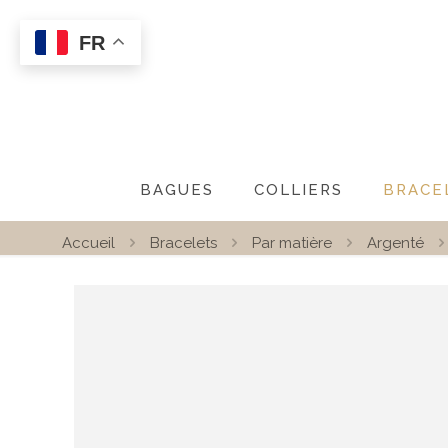
FR
BAGUES
COLLIERS
BRACE
Accueil
Bracelets
Par matière
Argenté