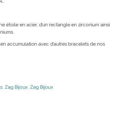
6L
’une étoile en acier, d’un rectangle en zirconium ainsi
oniums.
r en accumulation avec d’autres bracelets de nos
ts
,
Zag Bijoux
,
Zag Bijoux