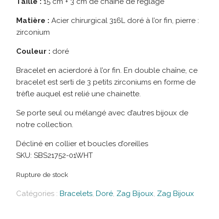
Taille :
15 cm + 3 cm de chaîne de réglage
Matière :
Acier chirurgical 316L doré à l’or fin, pierre :
zirconium
Couleur :
doré
Bracelet en acierdoré à l’or fin. En double chaîne, ce
bracelet est serti de 3 petits zirconiums en forme de
trèfle auquel est relié une chainette.
Se porte seul ou mélangé avec d’autres bijoux de
notre collection.
Décliné en collier et boucles d’oreilles
SKU:
SBS21752-01WHT
Rupture de stock
Catégories :
Bracelets
,
Doré
,
Zag Bijoux
,
Zag Bijoux