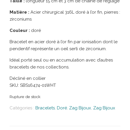
Taille :
longueur 15 cm et 3 cm de chaine de réglage
Matière :
Acier chirurgical 316L doré à l’or fin, pierres :
zirconiums
Couleur :
doré
Bracelet en acier doré à l’or fin par ionisation dont le
pendentif représente un oeil serti de zirconium.
Idéal porté seul ou en accumulation avec d’autres
bracelets de nos collections.
Décliné en collier
SKU:
SBS16474-01WHT
Rupture de stock
Catégories :
Bracelets
,
Doré
,
Zag Bijoux
,
Zag Bijoux