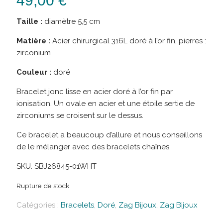
49,00
€
Taille :
diamètre 5,5 cm
Matière :
Acier chirurgical 316L doré à l’or fin, pierres :
zirconium
Couleur :
doré
Bracelet jonc lisse en acier doré à l’or fin par
ionisation. Un ovale en acier et une étoile sertie de
zirconiums se croisent sur le dessus.
Ce bracelet a beaucoup d’allure et nous conseillons
de le mélanger avec des bracelets chaînes.
SKU:
SBJ26845-01WHT
Rupture de stock
Catégories :
Bracelets
,
Doré
,
Zag Bijoux
,
Zag Bijoux