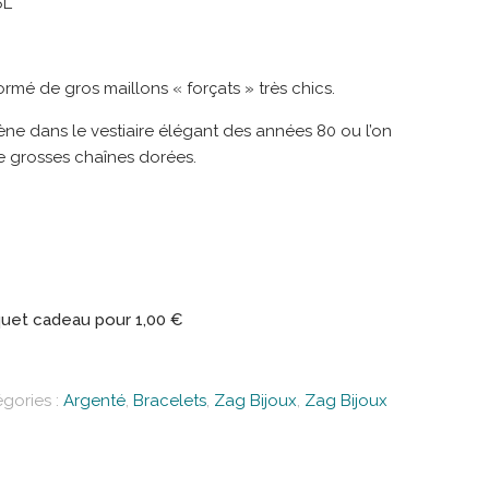
6L
ormé de gros maillons « forçats » très chics.
ne dans le vestiaire élégant des années 80 ou l’on
e grosses chaînes dorées.
uet cadeau pour
1,00
€
gories :
Argenté
,
Bracelets
,
Zag Bijoux
,
Zag Bijoux