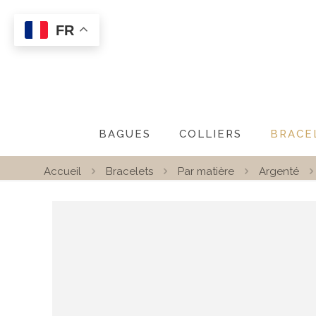
FR
BAGUES
COLLIERS
BRACE
Accueil
Bracelets
Par matière
Argenté