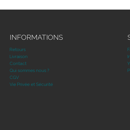
INFORMATIONS
Retours
Livraison
I
Contact
Y
Qui sommes nous ?
P
CGV
Vie Privée et Sécurité