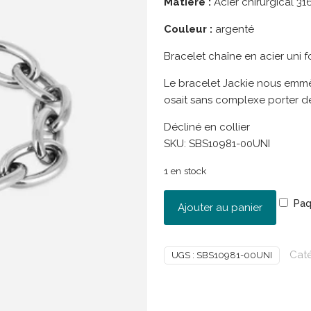
Matière :
Acier chirurgical 31
Couleur :
argenté
Bracelet chaîne en acier uni f
Le bracelet Jackie nous emmè
osait sans complexe porter d
Décliné en collier
SKU:
SBS10981-00UNI
1 en stock
Paq
Ajouter au panier
Caté
UGS :
SBS10981-00UNI