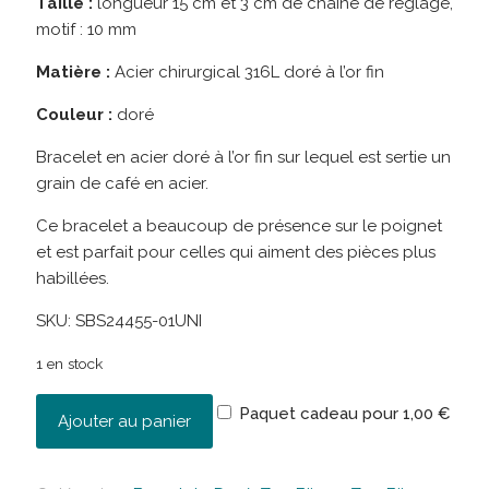
Taille :
longueur 15 cm et 3 cm de chaîne de réglage,
motif : 10 mm
Matière :
Acier chirurgical 316L doré à l’or fin
Couleur :
doré
Bracelet en acier doré à l’or fin sur lequel est sertie un
grain de café en acier.
Ce bracelet a beaucoup de présence sur le poignet
et est parfait pour celles qui aiment des pièces plus
habillées.
SKU:
SBS24455-01UNI
1 en stock
Paquet cadeau pour
1,00
€
Ajouter au panier