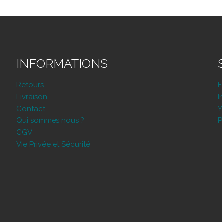
INFORMATIONS
Retours
Livraison
I
Contact
Y
Qui sommes nous ?
P
CGV
Vie Privée et Sécurité