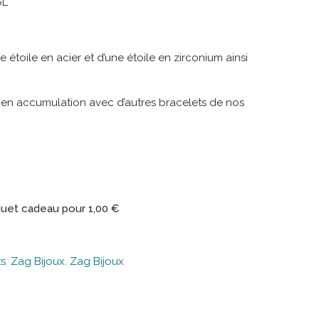
6L
ne étoile en acier et d’une étoile en zirconium ainsi
r en accumulation avec d’autres bracelets de nos
uet cadeau pour
1,00
€
ts
,
Zag Bijoux
,
Zag Bijoux