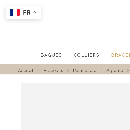
FR
BAGUES
COLLIERS
BRACE
Accueil
Bracelets
Par matière
Argenté