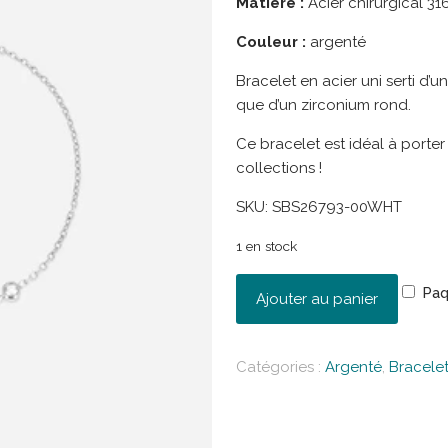
Matière :
Acier chirurgical 31
Couleur :
argenté
Bracelet en acier uni serti d’u
que d’un zirconium rond.
Ce bracelet est idéal à porte
collections !
SKU:
SBS26793-00WHT
1 en stock
Paq
Ajouter au panier
Catégories :
Argenté
,
Bracele