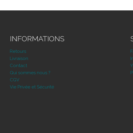
INFORMATIONS
Retours
Livraison
I
Contact
Y
Qui sommes nous ?
P
CGV
Vie Privée et Sécurité