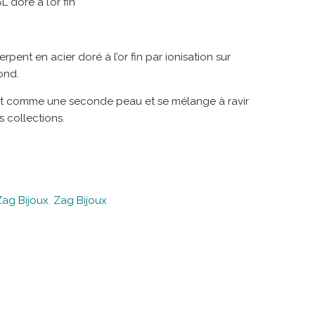
L doré à l’or fin
pent en acier doré à l’or fin par ionisation sur
ond.
à plat comme une seconde peau et se mélange à ravir
s collections.
Zag Bijoux
,
Zag Bijoux