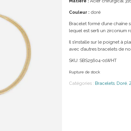
Matière :
Acier chirurgical 316
Couleur :
doré
Bracelet formé d’une chaîne ser
lequel est serti un zirconium r
Il s’installe sur le poignet 
avec d’autres bracelets de no
SKU:
SBS25604-01WHT
Rupture de stock
Catégories :
Bracelets
,
Doré
,