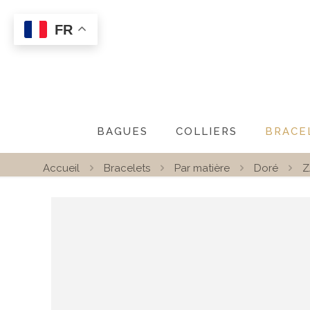
FR
BAGUES
COLLIERS
BRACE
Accueil
Bracelets
Par matière
Doré
Z