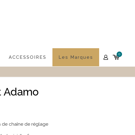
0
ACCESSOIRES
Les Marques
t Adamo
m de chaîne de réglage