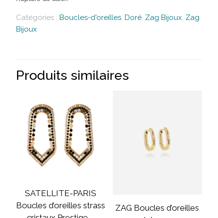
Catégories :
Boucles-d'oreilles
,
Doré
,
Zag Bijoux
,
Zag
Bijoux
Produits similaires
SATELLITE-PARIS
Boucles d’oreilles strass
ZAG Boucles d’oreilles
cristaux Prestige –