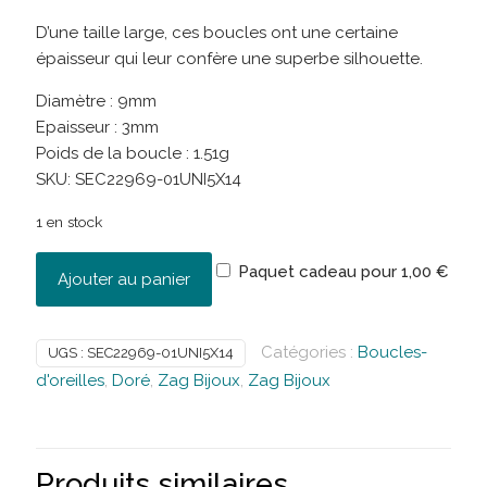
D’une taille large, ces boucles ont une certaine
épaisseur qui leur confère une superbe silhouette.
Diamètre : 9mm
Epaisseur : 3mm
Poids de la boucle : 1.51g
SKU:
SEC22969-01UNI5X14
1 en stock
Paquet cadeau pour
1,00
€
Ajouter au panier
Catégories :
Boucles-
UGS :
SEC22969-01UNI5X14
d'oreilles
,
Doré
,
Zag Bijoux
,
Zag Bijoux
Produits similaires