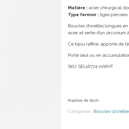
Matière :
acier chirurgical doré
Type fermoir :
tiges percées
Boucles d’oreilles longues en 
acier et sertie d’un zirconium 
Ce bijou raffiné, apporte de l’
Porté seul ou en accumulation,
SKU:
SEL16774-01WHT
Rupture de stock
Catégories :
Boucles-d'oreille