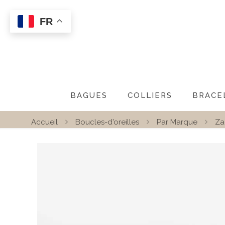
FR
BAGUES
COLLIERS
BRACE
Accueil
Boucles-d'oreilles
Par Marque
Za