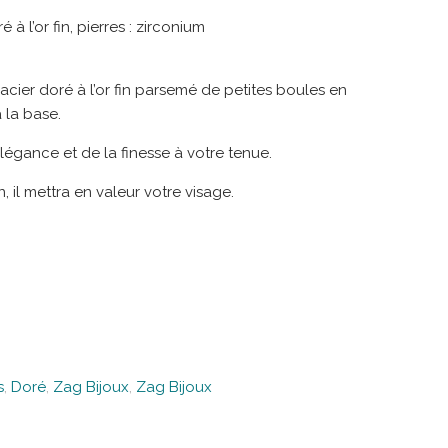
 à l’or fin, pierres : zirconium
acier doré à l’or fin parsemé de petites boules en
à la base.
élégance et de la finesse à votre tenue.
 il mettra en valeur votre visage.
s
,
Doré
,
Zag Bijoux
,
Zag Bijoux