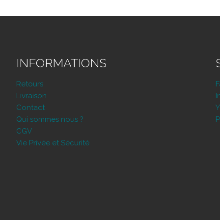
INFORMATIONS
Retours
Livraison
I
Contact
Y
Qui sommes nous ?
P
CGV
Vie Privée et Sécurité