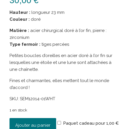
30,00
€
Hauteur :
longueur 23 mm
Couleur :
doré
Matière :
acier chirurgical doré à l’or fin, pierre :
zirconium
Type fermoir :
tiges percées
Petites boucles d’oreilles en acier doré à l’or fin sur
lesquelles une étoile et une lune sont attachées à
une chaînette.
Fines et charmantes, elles mettent tout le monde
d’accord !
SKU:
SEM12014-01WHT
1 en stock
Paquet cadeau pour
1,00
€
Ajouter au panier