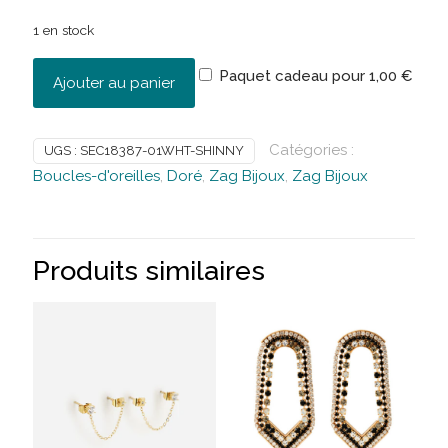
1 en stock
Paquet cadeau pour
1,00
€
Ajouter au panier
Catégories :
UGS :
SEC18387-01WHT-SHINNY
Boucles-d'oreilles
,
Doré
,
Zag Bijoux
,
Zag Bijoux
Produits similaires