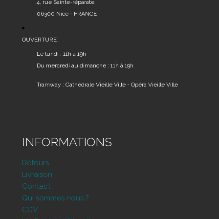
4, rue Sainte-réparate
06300 Nice - FRANCE
OUVERTURE :
Le lundi : 11h à 19h
Du mercredi au dimanche : 11h à 19h
Tramway : Cathédrale Vieille Ville - Opéra Vieille Ville
INFORMATIONS
Retours
Livraison
Contact
Qui sommes nous ?
CGV