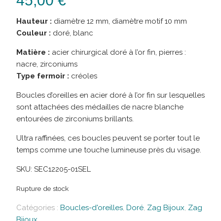
45,00
€
Hauteur :
diamètre 12 mm, diamètre motif 10 mm
Couleur :
doré, blanc
Matière :
acier chirurgical doré à l’or fin, pierres :
nacre, zirconiums
Type fermoir :
créoles
Boucles d’oreilles en acier doré à l’or fin sur lesquelles
sont attachées des médailles de nacre blanche
entourées de zirconiums brillants.
Ultra raffinées, ces boucles peuvent se porter tout le
temps comme une touche lumineuse près du visage.
SKU:
SEC12205-01SEL
Rupture de stock
Catégories :
Boucles-d'oreilles
,
Doré
,
Zag Bijoux
,
Zag
Bijoux