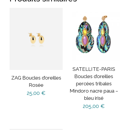
SATELLITE-PARIS
Boucles d’oreilles
ZAG Boucles d’oreilles
percées tribales
Rosée
Mindoro nacre paua –
25,00
€
bleu irisé
205,00
€