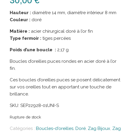
30,00
€
Hauteur :
diamètre 14 mm, diamètre intérieur 8 mm
Couleur :
doré
Matière :
acier chirurgical doré à l’or fin
Type fermoir :
tiges percées
Poids d’une boucle :
2,17 g
Boucles d’oreilles puces rondes en acier doré à l’or
fin.
Ces boucles d’oreilles puces se posent délicatement
sur vos oreilles tout en apportant une touche de
brillance.
SKU:
SEP22928-01UNI-S
Rupture de stock
Catégories :
Boucles-d'oreilles
,
Doré
,
Zag Bijoux
,
Zag