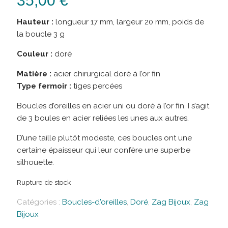
35,00
€
Hauteur :
longueur 17 mm, largeur 20 mm, poids de
la boucle 3 g
Couleur :
doré
Matière :
acier chirurgical doré à l’or fin
Type fermoir :
tiges percées
Boucles d’oreilles en acier uni ou doré à l’or fin. I s’agit
de 3 boules en acier reliées les unes aux autres.
D’une taille plutôt modeste, ces boucles ont une
certaine épaisseur qui leur confère une superbe
silhouette.
Rupture de stock
Catégories :
Boucles-d'oreilles
,
Doré
,
Zag Bijoux
,
Zag
Bijoux