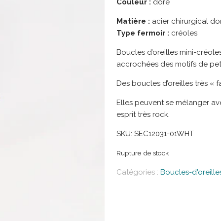
Couleur :
doré
Matière :
acier chirurgical doré
Type fermoir :
créoles
Boucles d’oreilles mini-créoles
accrochées des motifs de peti
Des boucles d’oreilles très « 
Elles peuvent se mélanger av
esprit très rock.
SKU:
SEC12031-01WHT
Rupture de stock
Catégories :
Boucles-d'oreille