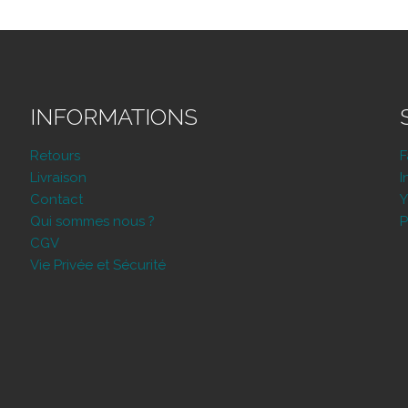
INFORMATIONS
Retours
Livraison
I
Contact
Y
Qui sommes nous ?
P
CGV
Vie Privée et Sécurité