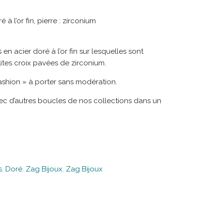
 à l’or fin, pierre : zirconium
 en acier doré à l’or fin sur lesquelles sont
tes croix pavées de zirconium.
fashion » à porter sans modération.
ec d’autres boucles de nos collections dans un
s
,
Doré
,
Zag Bijoux
,
Zag Bijoux