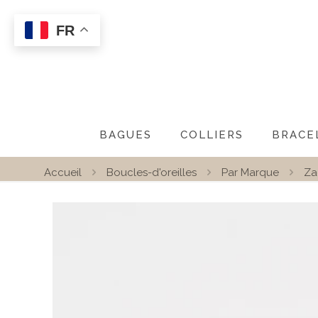
FR
BAGUES
COLLIERS
BRACE
Accueil
Boucles-d'oreilles
Par Marque
Za