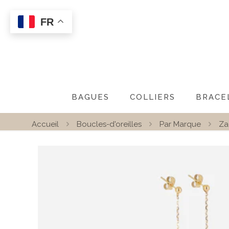
FR
BAGUES
COLLIERS
BRACE
Accueil
Boucles-d'oreilles
Par Marque
Za