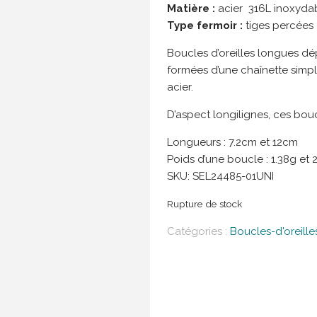
Matière :
acier 316L inoxydab
Type fermoir :
tiges percées
Boucles d’oreilles longues dépa
formées d’une chaînette simpl
acier.
D’aspect longilignes, ces bou
Longueurs : 7.2cm et 12cm
Poids d’une boucle : 1.38g et 
SKU:
SEL24485-01UNI
Rupture de stock
Catégories :
Boucles-d'oreille