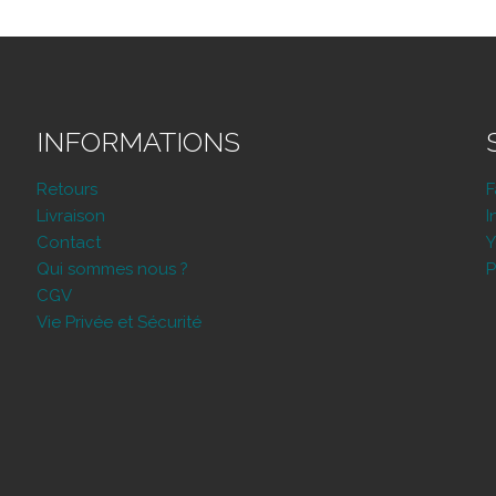
INFORMATIONS
Retours
Livraison
I
Contact
Y
Qui sommes nous ?
P
CGV
Vie Privée et Sécurité