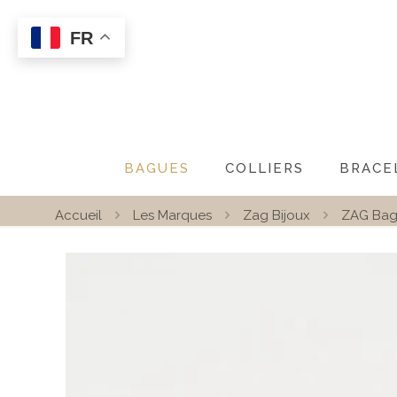
FR
BAGUES
COLLIERS
BRACE
Accueil
Les Marques
Zag Bijoux
ZAG Bag