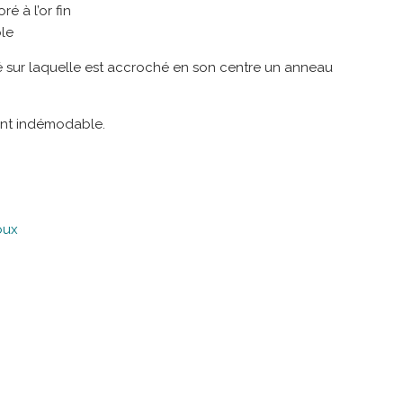
é à l’or fin
le
é sur laquelle est accroché en son centre un anneau
ent indémodable.
oux