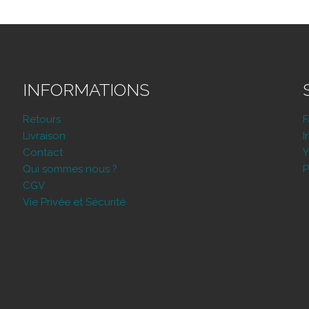
INFORMATIONS
Retours
Livraison
I
Contact
Y
Qui sommes nous ?
P
CGV
Vie Privée et Sécurité