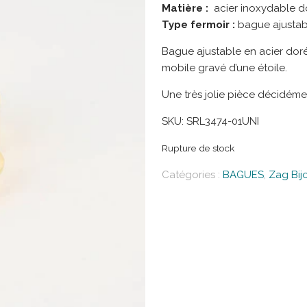
Matière :
acier inoxydable dor
Type fermoir :
bague ajustab
Bague ajustable en acier dor
mobile gravé d’une étoile.
Une très jolie pièce décidém
SKU:
SRL3474-01UNI
Rupture de stock
Catégories :
BAGUES
,
Zag Bij