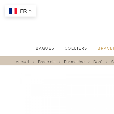
FR
BAGUES
COLLIERS
BRACE
Accueil
Bracelets
Par matière
Doré
S