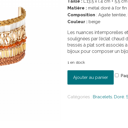
Taille :
L.13,5 x l.4 cm + 5,5 c
Matière :
métal doré à l’or fin
Composition
: Agate teintée,
Couleur :
beige
Les nuances intemporelles e
soulignées par l’éclat chaud d
tressés à plat sont associés 
bijoux pour composer un bijou
1 en stock
Paq
Ajouter au panier
Catégories :
Bracelets
,
Doré
,
S