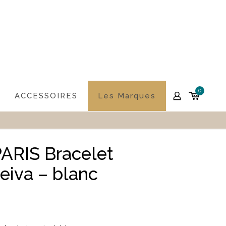
0
ACCESSOIRES
Les Marques
ARIS Bracelet
iva – blanc