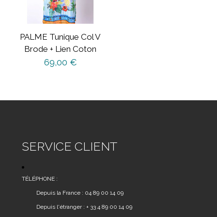
PALME Tunique Col V
Brode + Lien Coton
69,00
€
Ce
produit
a
plusieurs
variations.
Les
SERVICE CLIENT
options
peuvent
être
TÉLÉPHONE :
choisies
Depuis la France : 04 89 00 14 09
sur
Depuis l'étranger : + 33 4 89 00 14 09
la