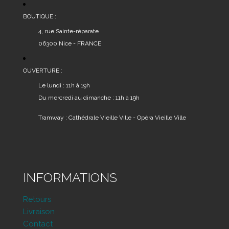
page
du
BOUTIQUE :
produit
4, rue Sainte-réparate
06300 Nice - FRANCE
OUVERTURE :
Le lundi : 11h à 19h
Du mercredi au dimanche : 11h à 19h
Tramway : Cathédrale Vieille Ville - Opéra Vieille Ville
INFORMATIONS
Retours
Livraison
Contact