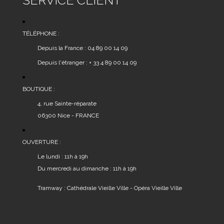
options
peuvent
être
TÉLÉPHONE :
choisies
Depuis la France : 04 89 00 14 09
sur
Depuis l'étranger : + 33 4 89 00 14 09
la
page
du
BOUTIQUE :
produit
4, rue Sainte-réparate
06300 Nice - FRANCE
OUVERTURE :
Le lundi : 11h à 19h
Du mercredi au dimanche : 11h à 19h
Tramway : Cathédrale Vieille Ville - Opéra Vieille Ville