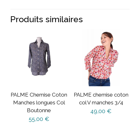
+
Lien
Coton
Produits similaires
PALME Chemise Coton
PALME chemise coton
Manches longues Col
col V manches 3/4
Boutonne
49,00
€
55,00
€
Ce
produit
Ce
a
produit