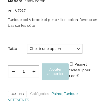
Matière :
100% coton
ref :
67027
Tunique col V brodé et perlé + lien coton, fendue en
bas sur les côté
Taille
Paquet
quantité
Ajouter
cadeau pour
de
au panier
1,00
€
PALME
Tunique
Col
Catégories :
Palme
,
Tuniques
,
UGS :
ND
V
VÊTEMENTS
Brode