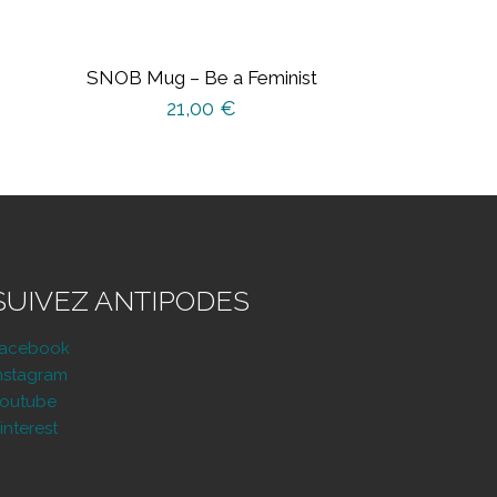
SNOB Mug – Be a Feminist
21,00
€
SUIVEZ ANTIPODES
Facebook
nstagram
outube
interest