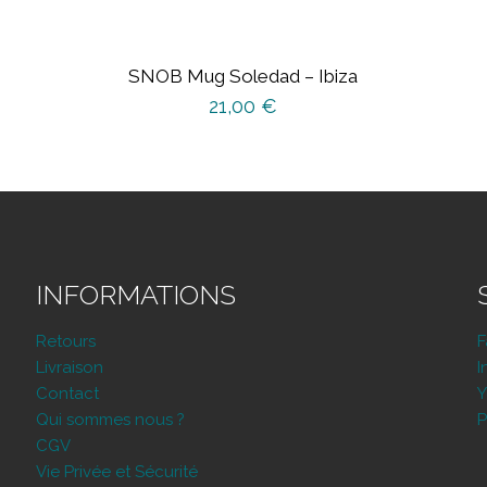
SNOB Mug Soledad – Ibiza
21,00
€
INFORMATIONS
Retours
Livraison
I
Contact
Y
Qui sommes nous ?
P
CGV
Vie Privée et Sécurité