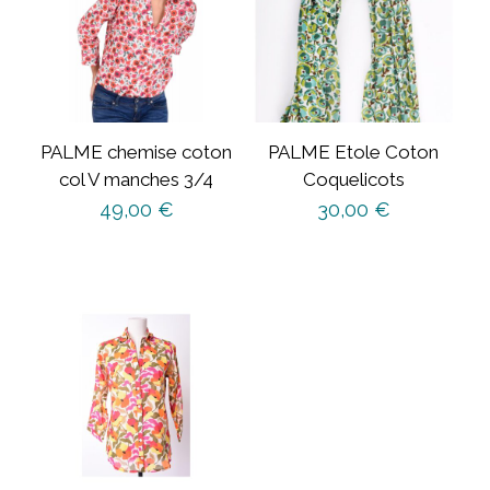
PALME chemise coton
PALME Etole Coton
col V manches 3/4
Coquelicots
49,00
€
30,00
€
Ce
produit
a
plusieurs
variations.
Les
options
peuvent
être
choisies