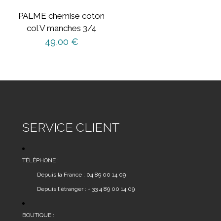
sur
PALME chemise coton
la
col V manches 3/4
page
49,00
€
du
produit
Ce
produit
a
plusieurs
variations.
Les
SERVICE CLIENT
options
peuvent
être
TÉLÉPHONE :
choisies
Depuis la France : 04 89 00 14 09
sur
Depuis l'étranger : + 33 4 89 00 14 09
la
page
du
BOUTIQUE :