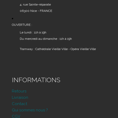
produit
4, rue Sainte-réparate
06300 Nice - FRANCE
OUVERTURE :
Le lundi : 11h à 19h
Du mercredi au dimanche : 11h à 19h
Tramway : Cathédrale Vieille Ville - Opéra Vieille Ville
INFORMATIONS
Retours
Livraison
Contact
Qui sommes nous ?
CGV