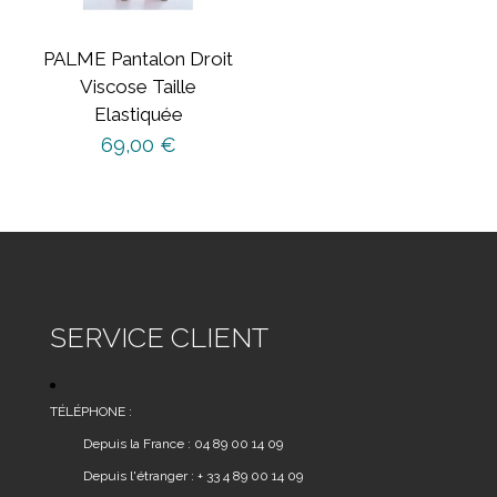
sur
la
PALME Pantalon Droit
page
Viscose Taille
du
Elastiquée
produit
69,00
€
SERVICE CLIENT
TÉLÉPHONE :
Depuis la France : 04 89 00 14 09
Depuis l'étranger : + 33 4 89 00 14 09