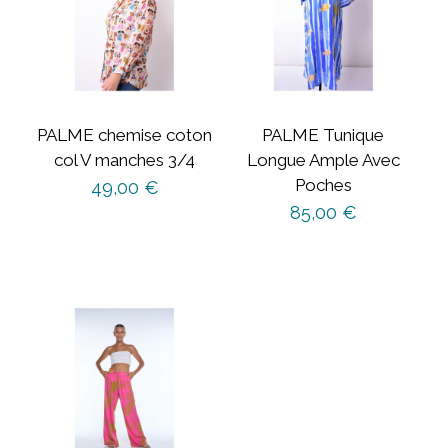
PALME chemise coton
PALME Tunique
col V manches 3/4
Longue Ample Avec
Poches
49,00
€
85,00
€
Ce
produit
a
plusieurs
variations.
Les
options
peuvent
être
choisies