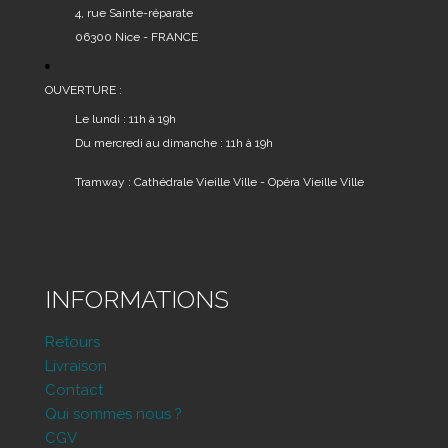
produit
4, rue Sainte-réparate
06300 Nice - FRANCE
OUVERTURE :
Le lundi : 11h à 19h
Du mercredi au dimanche : 11h à 19h
Tramway : Cathédrale Vieille Ville - Opéra Vieille Ville
INFORMATIONS
Retours
Livraison
Contact
Qui sommes nous ?
CGV