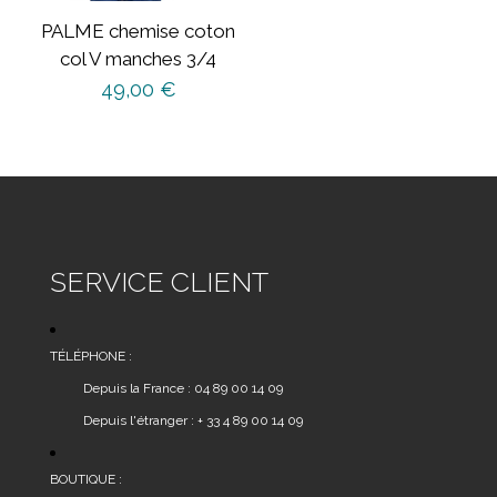
sur
PALME chemise coton
la
col V manches 3/4
page
49,00
€
du
produit
Ce
produit
a
plusieurs
variations.
Les
SERVICE CLIENT
options
peuvent
être
TÉLÉPHONE :
choisies
Depuis la France : 04 89 00 14 09
sur
Depuis l'étranger : + 33 4 89 00 14 09
la
page
du
BOUTIQUE :