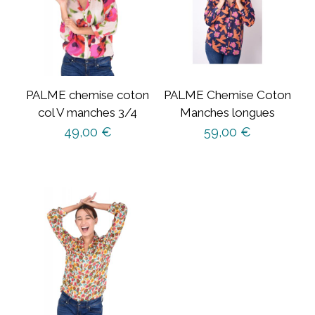
PALME chemise coton
PALME Chemise Coton
col V manches 3/4
Manches longues
49,00
€
59,00
€
Ce
produit
a
plusieurs
variations.
Les
options
peuvent
être
choisies