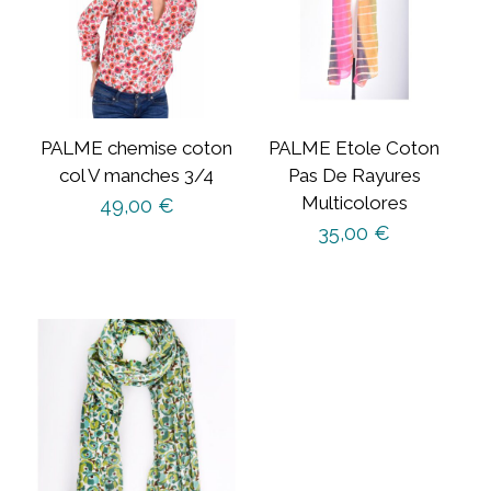
PALME chemise coton
PALME Etole Coton
col V manches 3/4
Pas De Rayures
Multicolores
49,00
€
35,00
€
Ce
produit
a
plusieurs
variations.
Les
options
peuvent
être
choisies