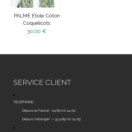
sur
la
PALME Etole Coton
page
Coquelicots
du
30,00
€
produit
SERVICE CLIENT
TÉLÉPHONE :
Depuis la France : 04 89 00 14 09
Depuis l'étranger : + 33 4 89 00 14 09