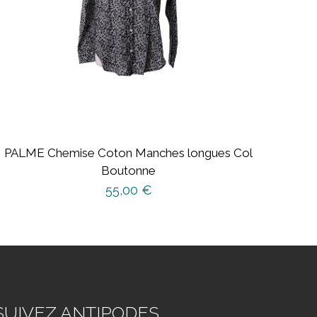
PALME Chemise Coton Manches longues Col
Boutonne
55,00
€
Ce
produit
a
plusieurs
variations.
Les
SUIVEZ ANTIPODES