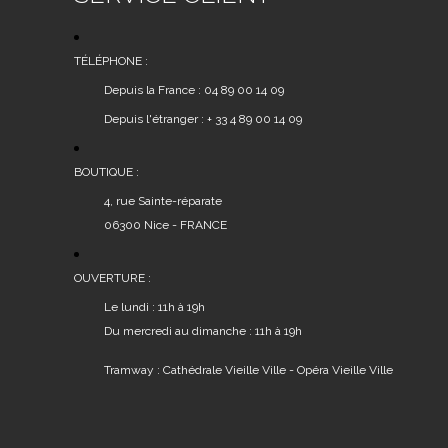
peuvent
être
choisies
TÉLÉPHONE :
sur
Depuis la France : 04 89 00 14 09
la
Depuis l'étranger : + 33 4 89 00 14 09
page
du
produit
BOUTIQUE :
4, rue Sainte-réparate
06300 Nice - FRANCE
OUVERTURE :
Le lundi : 11h à 19h
Du mercredi au dimanche : 11h à 19h
Tramway : Cathédrale Vieille Ville - Opéra Vieille Ville