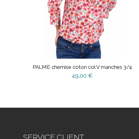
PALME chemise coton col V manches 3/4
49,00
€
Ce
produit
a
plusieurs
variations.
Les
options
SERVICE CLIENT