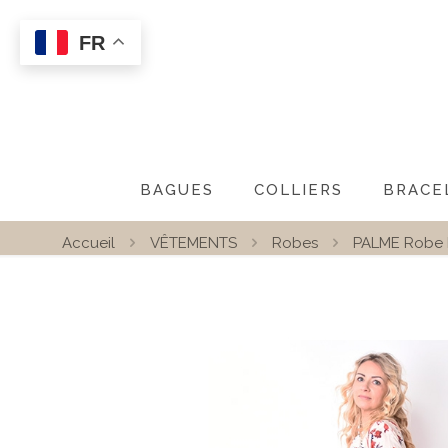
FR
BAGUES
COLLIERS
BRACE
Accueil
VÊTEMENTS
Robes
PALME Robe 