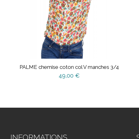
PALME chemise coton col V manches 3/4
49,00
€
Ce
produit
a
plusieurs
variations.
Les
options
INFORMATIONS