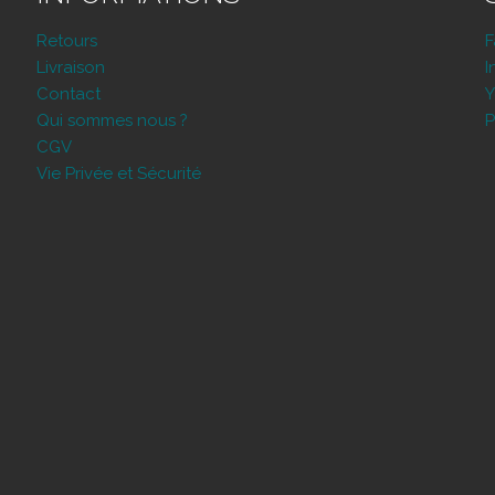
peuvent
être
Retours
choisies
Livraison
I
sur
Contact
Y
la
Qui sommes nous ?
P
page
CGV
du
Vie Privée et Sécurité
produit