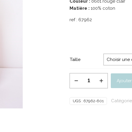
Couleur :
0601 rouge clair
Matière :
100% coton
ref :
67962
Taille
quantité
Ajouter
de
PALME
Robe
Catégorie
UGS :
67962-601
Longue
Coton
Col
Mao