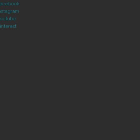
Facebook
nstagram
outube
interest