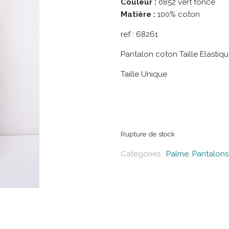
Couleur :
0852 vert foncé
Matière :
100% coton
ref :
68261
Pantalon coton Taille Elastiq
Taille Unique
Rupture de stock
Catégories :
Palme
,
Pantalons