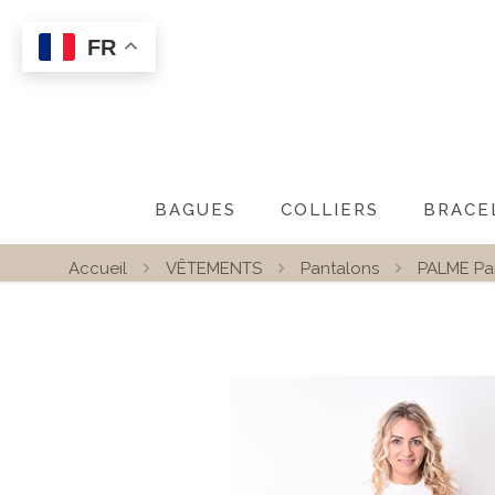
FR
BAGUES
COLLIERS
BRACE
Accueil
VÊTEMENTS
Pantalons
PALME Pa