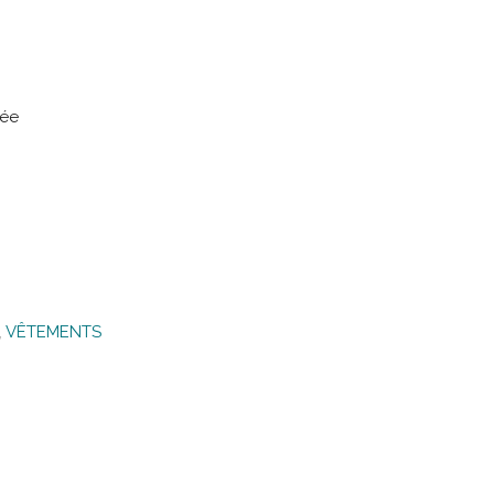
uée
,
VÊTEMENTS