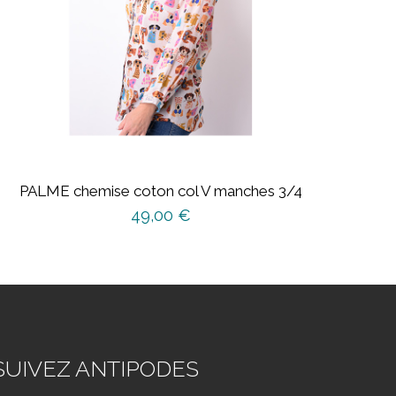
PALME chemise coton col V manches 3/4
49,00
€
Ce
produit
a
plusieurs
variations.
Les
SUIVEZ ANTIPODES
options