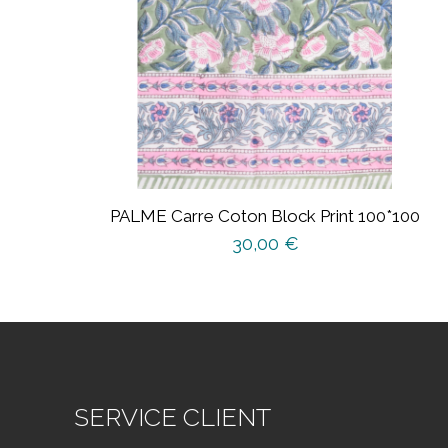
PALME Carre Coton Block Print 100*100
30,00
€
SERVICE CLIENT