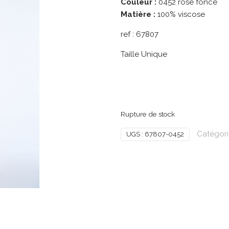
Couleur :
0452 rose foncé
Matière :
100% viscose
ref :
67807
Taille Unique
Rupture de stock
Catégori
UGS :
67807-0452