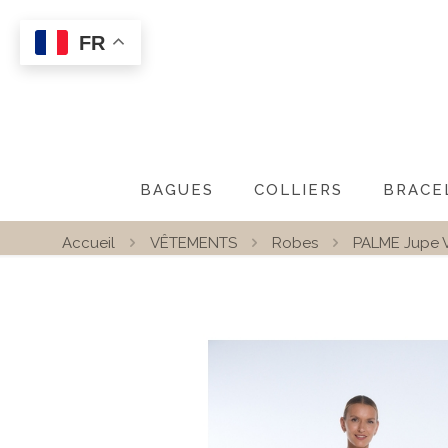
FR
BAGUES
COLLIERS
BRACE
Accueil
VÊTEMENTS
Robes
PALME Jupe V