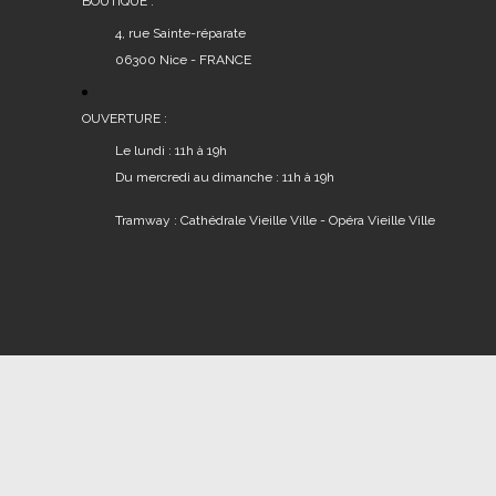
du
BOUTIQUE :
produit
4, rue Sainte-réparate
06300 Nice - FRANCE
OUVERTURE :
Le lundi : 11h à 19h
Du mercredi au dimanche : 11h à 19h
Tramway : Cathédrale Vieille Ville - Opéra Vieille Ville