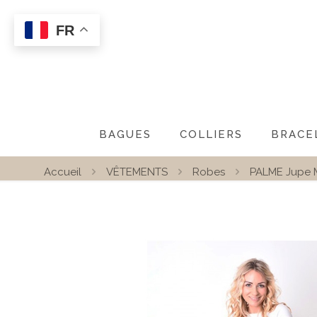
FR
BAGUES
COLLIERS
BRACE
Accueil
VÊTEMENTS
Robes
PALME Jupe 