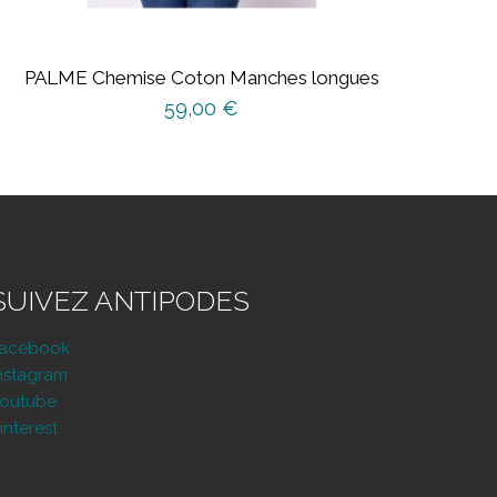
PALME Chemise Coton Manches longues
59,00
€
SUIVEZ ANTIPODES
Facebook
nstagram
outube
interest