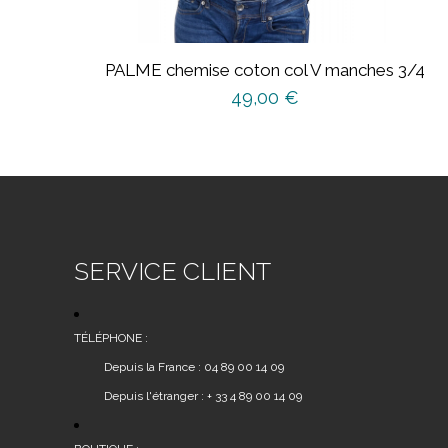
PALME chemise coton col V manches 3/4
49,00
€
Ce
produit
a
plusieurs
variations.
Les
SERVICE CLIENT
options
peuvent
être
TÉLÉPHONE :
choisies
Depuis la France : 04 89 00 14 09
sur
Depuis l'étranger : + 33 4 89 00 14 09
la
page