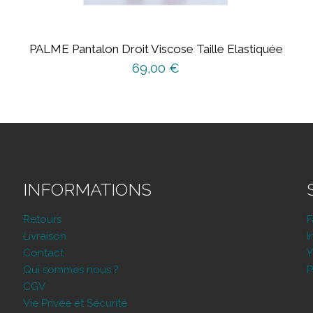
PALME Pantalon Droit Viscose Taille Elastiquée
69,00
€
INFORMATIONS
Retours
Livraison
I
Contact
Y
Qui sommes nous ?
P
CGV
Vie Privée et Sécurité