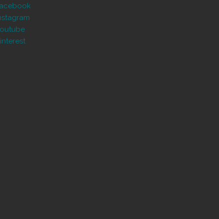
Facebook
nstagram
outube
interest