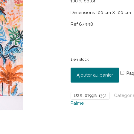
100 % coton
Dimensions 100 cm X 100 cm
Ref 67998
1 en stock
Paq
Ajouter au panier
Catégorie
UGS :
67998-1352
Palme