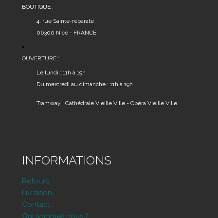
BOUTIQUE :
4, rue Sainte-réparate
06300 Nice - FRANCE
OUVERTURE :
Le lundi : 11h à 19h
Du mercredi au dimanche : 11h à 19h
Tramway : Cathédrale Vieille Ville - Opéra Vieille Ville
INFORMATIONS
Retours
Livraison
Contact
Qui sommes nous ?