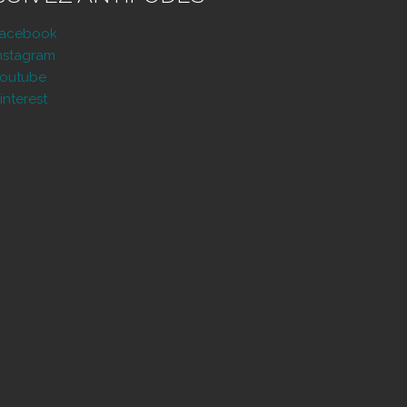
Facebook
nstagram
outube
interest