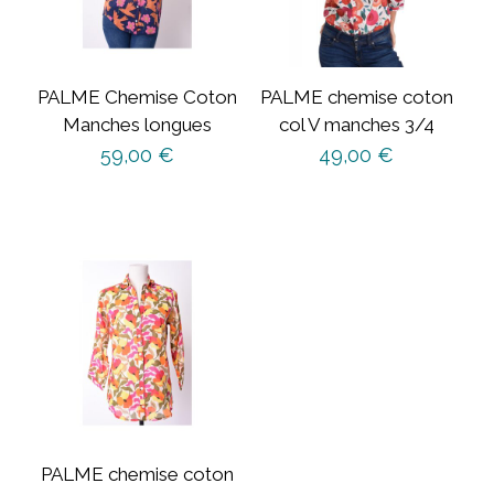
PALME Chemise Coton
PALME chemise coton
Manches longues
col V manches 3/4
59,00
€
49,00
€
Ce
produit
a
plusieurs
variations.
Les
options
peuvent
être
choisies
sur
PALME chemise coton
la