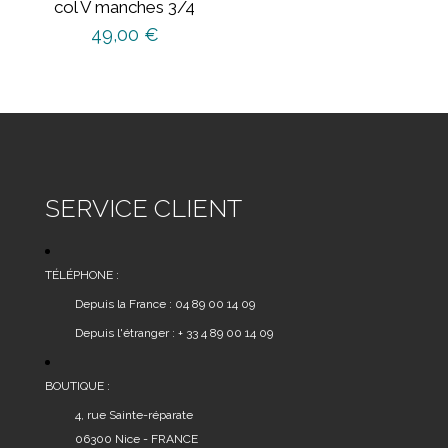
col V manches 3/4
page
49,00
€
du
produit
Ce
produit
a
plusieurs
variations.
Les
SERVICE CLIENT
options
peuvent
être
TÉLÉPHONE :
choisies
Depuis la France : 04 89 00 14 09
sur
Depuis l'étranger : + 33 4 89 00 14 09
la
page
du
BOUTIQUE :
produit
4, rue Sainte-réparate
06300 Nice - FRANCE