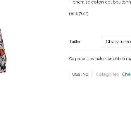
– chemise coton col bouton
ref 67619
Taille
Ce produit est actuellement en rup
Catégories :
Che
UGS :
ND