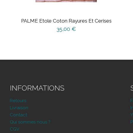
PALME Etole Coton Rayures Et Cerises
35,00
€
INFORMATIONS
Retours
Livraison
I
Contact
Y
Qui sommes nous ?
P
CGV