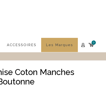
0
ACCESSOIRES
Les Marques
ise Coton Manches
 Boutonne