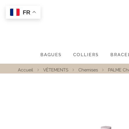
FR
BAGUES
COLLIERS
BRACE
Accueil
VÊTEMENTS
Chemises
PALME Ch