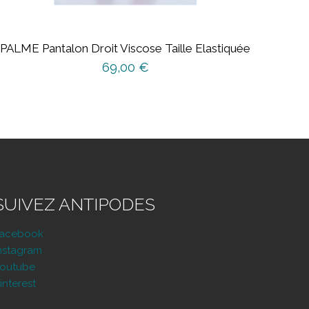
PALME Pantalon Droit Viscose Taille Elastiquée
69,00
€
SUIVEZ ANTIPODES
Facebook
nstagram
outube
interest