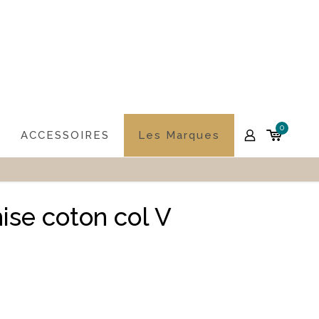
0
ACCESSOIRES
Les Marques
se coton col V
4