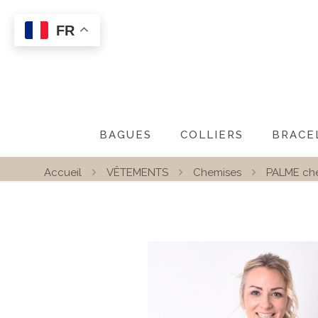
FR
BAGUES
COLLIERS
BRACE
Accueil
VÊTEMENTS
Chemises
PALME che