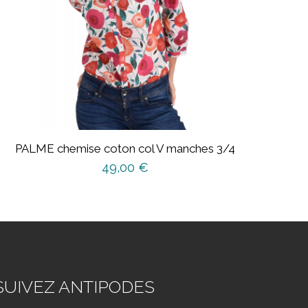
PALME chemise coton col V manches 3/4
49,00
€
Ce
produit
a
plusieurs
variations.
Les
SUIVEZ ANTIPODES
options