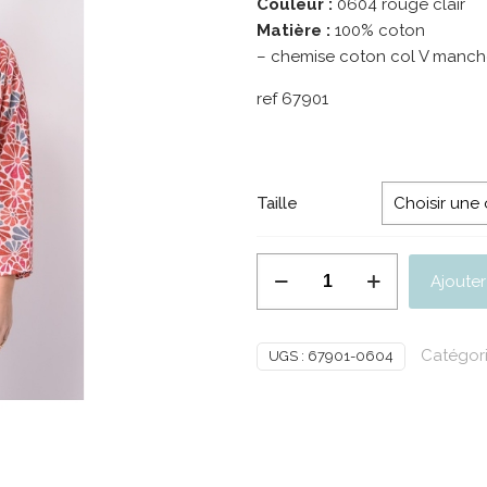
Couleur :
0604 rouge clair
Matière :
100% coton
– chemise coton col V manch
ref 67901
Taille
quantité
Ajouter
de
PALME
chemise
Catégori
UGS :
67901-0604
coton
col
V
manches
3/4