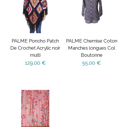
PALME Poncho Patch
PALME Chemise Coton
De Crochet Acrylic noir
Manches longues Col
multi
Boutonne
129,00
€
55,00
€
Ce
produit
a
plusieurs
variations.
Les
options
peuvent