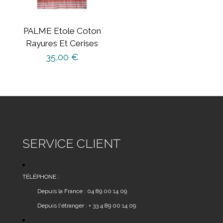
être
choisies
sur
PALME Etole Coton
la
Rayures Et Cerises
page
35,00
€
du
produit
SERVICE CLIENT
TÉLÉPHONE :
Depuis la France : 04 89 00 14 09
Depuis l'étranger : + 33 4 89 00 14 09