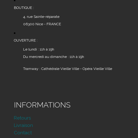
page
du
BOUTIQUE :
produit
4, rue Sainte-réparate
06300 Nice - FRANCE
OUVERTURE :
Le lundi : 11h à 19h
Du mercredi au dimanche : 11h à 19h
Tramway : Cathédrale Vieille Ville - Opéra Vieille Ville
INFORMATIONS
Retours
Livraison
Contact