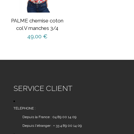
PALME chemise coton
col V manches 3/4
49,00
€
Ce
produit
a
plusieurs
variations.
Les
SERVICE CLIENT
options
peuvent
être
TÉLÉPHONE :
choisies
Depuis la France : 04 89 00 14 09
sur
Depuis l'étranger : + 33 4 89 00 14 09
la